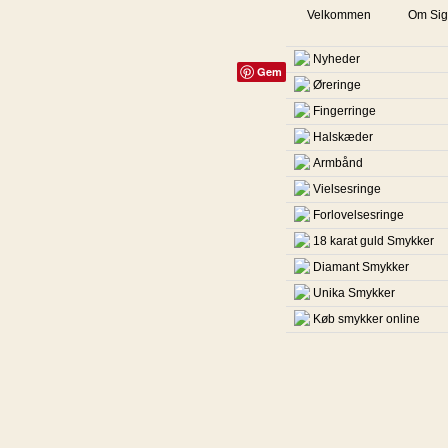
Velkommen
Om Sig
Nyheder
Gem
Øreringe
Fingerringe
Halskæder
Armbånd
Vielsesringe
Forlovelsesringe
18 karat guld Smykker
Diamant Smykker
Unika Smykker
Køb smykker online