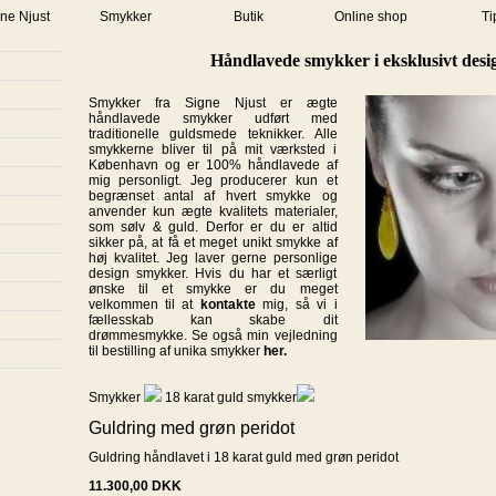
ne Njust
Smykker
Butik
Online shop
Ti
Håndlavede smykker i eksklusivt desi
Smykker fra Signe Njust er ægte
håndlavede smykker udført med
traditionelle guldsmede teknikker. Alle
smykkerne bliver til på mit værksted i
København og er 100% håndlavede af
mig personligt. Jeg producerer kun et
begrænset antal af hvert smykke og
anvender kun ægte kvalitets materialer,
som sølv & guld. Derfor er du er altid
sikker på, at få et meget unikt smykke af
høj kvalitet. Jeg laver gerne personlige
design smykker. Hvis du har et særligt
ønske til et smykke er du meget
velkommen til at
kontakte
mig, så vi i
fællesskab kan skabe dit
drømmesmykke. Se også min vejledning
til bestilling af unika smykker
her.
Smykker
18 karat guld smykker
Guldring med grøn peridot
Guldring håndlavet i 18 karat guld med grøn peridot
11.300,00
DKK