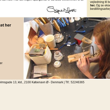
vejledning til 
her.
Og se eks
bestillingsarb
et her
er
olmsgade 13, kld., 2100 Købenavn Ø - Denmark | Tlf.: 52246365