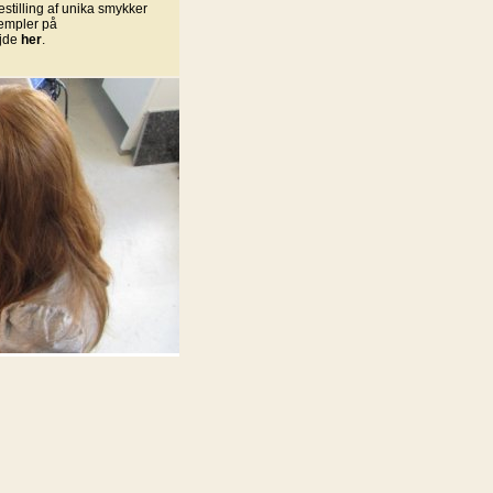
bestilling af unika smykker
empler på
ejde
her
.