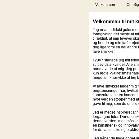
Velkommen
Om Sig
Velkommen til mit 
Jeg er autodidakt
guldsme
formgivning det meste af mit 
tilfældigt, at min levevej s
og hende og min farfar eje
dog lige forbi en del andre kr
lave smykker.
I 2007 startede jeg mit fir
stilbevidste kvinder. Alle 
håndlavede af mig. Jeg pro
kun ægte kvalitetsmaterialer,
meget unikt smykke af høj kv
At lave smykker falder mig 
begrænsninger har, hvilket 
koncentration - en koncentr
hvor verden stopper med at e
gave til mig, som de er til di
Jeg er meget inspireret af
forgangne tider. Derfor elsk
denne verden, men måske et
en kunstnerisk og innovati
for det æstetiske og prakti
Jeg håber du finde noget du