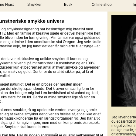
ne Njust
Smykker
Butik
Online shop
Ti
kunstneriske smykke univers
d
og smykkedesigner og har beskæftiget mig kreativt med
liv. Med en familie af kreative sjæle er det vel heller ikke helt
kulle blive inden for formgivning. Min farmor var også guldsmed
de en guldmine i den amerikanske stat Oregon. Jeg selv skulle
eative veje, før jeg fandt det der får mit hjerte til at synge - at
ma der laver eksklusive og unikke smykker til kræsne og
smykkerne bliver til på mit værksted i København og er 100%
ducerer kun et begrænset antal af hvert smykke og anvender
 som sølv og guld. Derfor er du er altid sikker på, at få et
alitet.
meget naturligt. Det er en proces der næsten ingen
gør det utroligt spændende. Det kræver en særlig form for
ation der bringer mig ind i en bevidsthed af skønhed og fred,
ksistere for en tid. Derfor er mine smykker lige så stor en
g.
 naturens smukke, rå og upolerede verden, eventyr og gamle
er jeg at skabe smykker der giver en følelse af, at de ikke er af
Jeg laver gern
 magisk kongerige fra en længst forgangen tid. Jeg har altid
du et særligt ø
v tilgang til formgivningen, men med en kompromisløs respekt
meget velkommen
ske. Smykker skal kunne bæres.
design møde, s
dit drømmesmy
 kan lide. Har du nogen spørgsmål er du altid velkommen til at