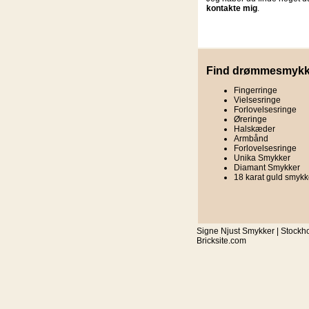
kontakte mig
.
Find drømmesmykk
Fingerringe
Vielsesringe
Forlovelsesringe
Øreringe
Halskæder
Armbånd
Forlovelsesringe
Unika Smykker
Diamant Smykker
18 karat guld smykk
Signe Njust Smykker | Stockh
Bricksite.com