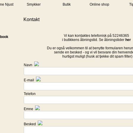
ne Njust
Smykker
Butik
Online shop
Ti
Kontakt
Vi kan kontaktes telefonisk på 52246365
ebook
i butikkens åbningstid. Se åbningstider
her
Du er også velkommen til at benytte formularen herund
sende en besked - og vi vil besvare din henvend
hurtigst muligt (husk at tjekke dit spam filter)
Navn
E-mail
Telefon
Emne
Besked