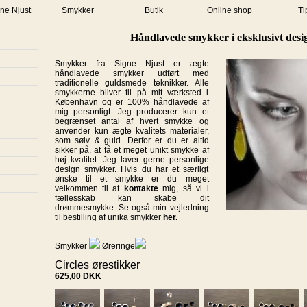
ne Njust
Smykker
Butik
Online shop
Ti
Håndlavede smykker i eksklusivt desi
Smykker fra Signe Njust er ægte
håndlavede smykker udført med
traditionelle guldsmede teknikker. Alle
smykkerne bliver til på mit værksted i
København og er 100% håndlavede af
mig personligt. Jeg producerer kun et
begrænset antal af hvert smykke og
anvender kun ægte kvalitets materialer,
som sølv & guld. Derfor er du er altid
sikker på, at få et meget unikt smykke af
høj kvalitet. Jeg laver gerne personlige
design smykker. Hvis du har et særligt
ønske til et smykke er du meget
velkommen til at
kontakte
mig, så vi i
fællesskab kan skabe dit
drømmesmykke. Se også min vejledning
til bestilling af unika smykker
her.
Smykker
Øreringe
Circles ørestikker
625,00
DKK