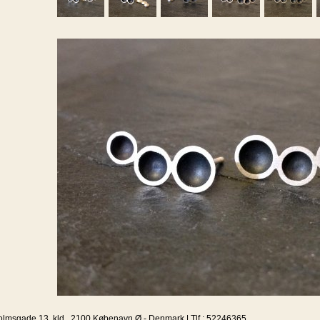
olmsgade 13, kld., 2100 Købenavn Ø - Denmark | Tlf.: 52246365