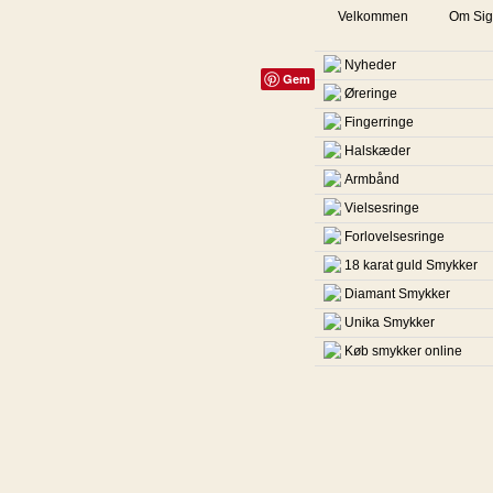
Velkommen
Om Sig
Nyheder
Gem
Øreringe
Fingerringe
Halskæder
Armbånd
Vielsesringe
Forlovelsesringe
18 karat guld Smykker
Diamant Smykker
Unika Smykker
Køb smykker online