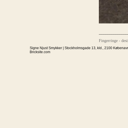
______________
Fingerringe - desi
Signe Njust Smykker | Stockholmsgade 13, kld., 2100 Købenavn
Bricksite.com