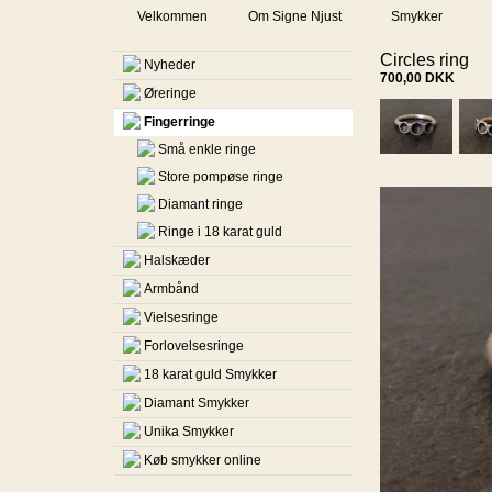
Velkommen
Om Signe Njust
Smykker
Circles ring
Nyheder
700,00
DKK
Øreringe
Fingerringe
Små enkle ringe
Store pompøse ringe
Diamant ringe
Ringe i 18 karat guld
Halskæder
Armbånd
Vielsesringe
Forlovelsesringe
18 karat guld Smykker
Diamant Smykker
Unika Smykker
Køb smykker online