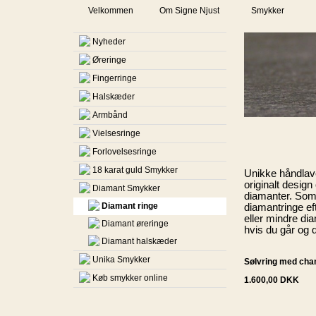
Velkommen
Om Signe Njust
Smykker
Nyheder
Øreringe
Fingerringe
Halskæder
Armbånd
Vielsesringe
Forlovelsesringe
Håndlavede d
18 karat guld Smykker
Unikke håndlaved
originalt design
Diamant Smykker
diamanter. Som
Diamant ringe
diamantringe ef
eller mindre di
Diamant øreringe
hvis du går og 
Diamant halskæder
Unika Smykker
Sølvring med ch
Køb smykker online
1.600,00 DKK