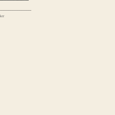
__________________
ker