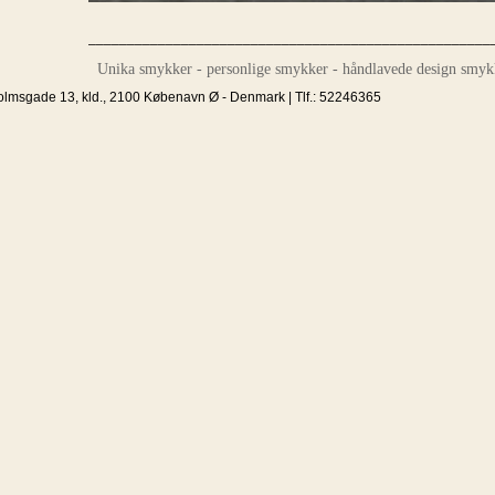
____________________________________________________
Unika smykker - personlige smykker - håndlavede design smyk
olmsgade 13, kld., 2100 Købenavn Ø - Denmark | Tlf.: 52246365