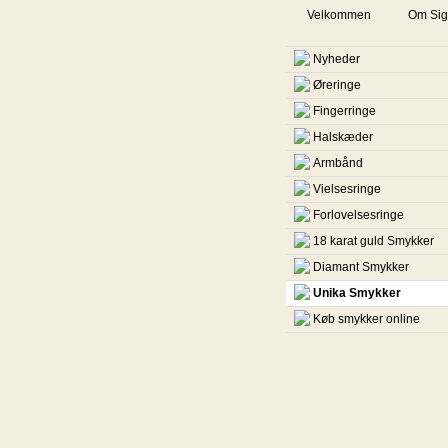
Velkommen
Om Sig
Nyheder
Øreringe
Fingerringe
Halskæder
Armbånd
Vielsesringe
Forlovelsesringe
18 karat guld Smykker
Diamant Smykker
Unika Smykker
Køb smykker online