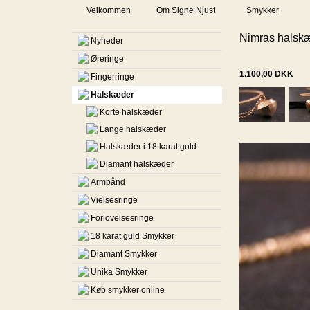
Velkommen
Om Signe Njust
Smykker
Nimras halsk
Nyheder
Øreringe
1.100,00
DKK
Fingerringe
Halskæder
Korte halskæder
Lange halskæder
Halskæder i 18 karat guld
Diamant halskæder
Armbånd
Vielsesringe
Forlovelsesringe
18 karat guld Smykker
Diamant Smykker
Unika Smykker
Køb smykker online