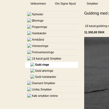
Velkommen
Om Signe Njust
Smykker
Guldring med p
Nyheder
Øreringe
18 karat guldring 
Fingerringe
11.300,00
DKK
Halskæder
Armbånd
Vielsesringe
Forlovelsesringe
18 karat guld Smykker
Guld ringe
Guld øreringe
Guld halskæder
Diamant Smykker
Unika Smykker
Køb smykker online