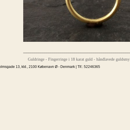
____________________________________________________
Guldringe - Fingerringe i 18 karat guld - håndlavede guldsmy
olmsgade 13, kld., 2100 Købenavn Ø - Denmark | Tlf.: 52246365