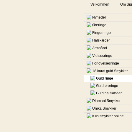
Velkommen
Om Sig
Nyheder
Øreringe
Fingerringe
Halskæder
Armbånd
Vielsesringe
Forlovelsesringe
18 karat guld Smykker
Guld ringe
Guld øreringe
Guld halskæder
Diamant Smykker
Unika Smykker
Køb smykker online