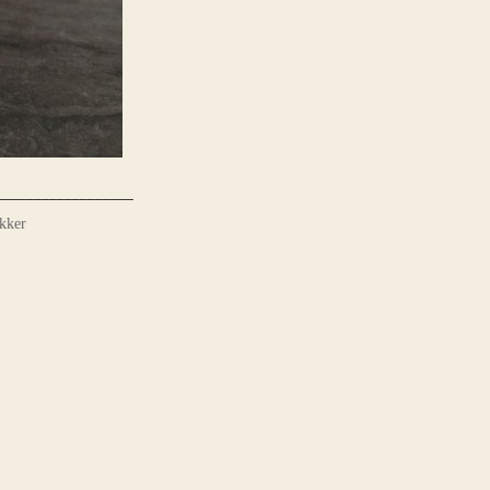
___________________
kker