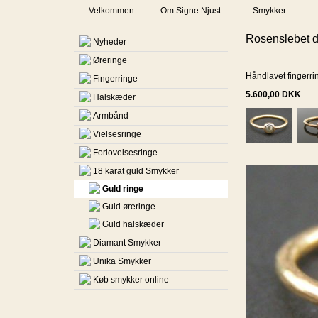
Velkommen
Om Signe Njust
Smykker
Rosenslebet d
Nyheder
Øreringe
Håndlavet fingerri
Fingerringe
5.600,00
DKK
Halskæder
Armbånd
Vielsesringe
Forlovelsesringe
18 karat guld Smykker
Guld ringe
Guld øreringe
Guld halskæder
Diamant Smykker
Unika Smykker
Køb smykker online