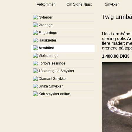
Velkommen
Om Signe Njust
Smykker
Twig armbå
Nyheder
Øreringe
Fingerringe
Unikt armbånd hå
sterling sølv. 
Halskæder
flere måder; me
grenene på top
Armbånd
Vielsesringe
1.400,00
DKK
Forlovelsesringe
18 karat guld Smykker
Diamant Smykker
Unika Smykker
Køb smykker online